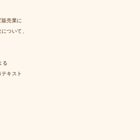
置販売業に
政について、
よる
修テキスト